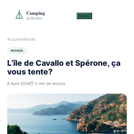
Skip
to
Menu
content
Accueil
›
Monde
MONDE
L’île de Cavallo et Spérone, ça
vous tente?
8 April 2026
⏱ 2 min de lecture