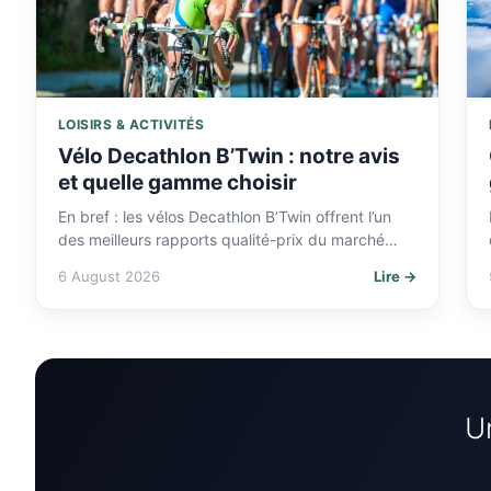
LOISIRS & ACTIVITÉS
Vélo Decathlon B’Twin : notre avis
et quelle gamme choisir
En bref : les vélos Decathlon B’Twin offrent l’un
des meilleurs rapports qualité-prix du marché
pour un usage ville, loisir ou débutant. La
6 August 2026
Lire →
marque…
Un