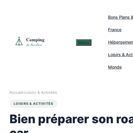
Skip
to
Bons Plans 
content
France
Hébergemen
Menu
Loisirs & Act
Monde
Accueil
›
Loisirs & Activités
LOISIRS & ACTIVITÉS
Bien préparer son ro
car