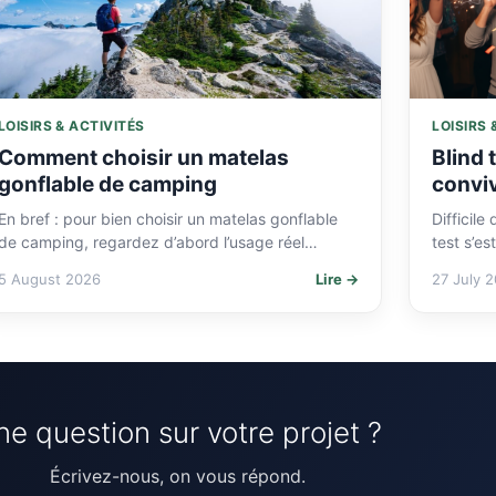
LOISIRS & ACTIVITÉS
LOISIRS 
Comment choisir un matelas
Blind t
gonflable de camping
conviv
famill
En bref : pour bien choisir un matelas gonflable
Difficil
de camping, regardez d’abord l’usage réel
test s’e
(bivouac léger, camping familial, lit d’appoint),
convivia
5 August 2026
Lire →
27 July 
puis l’isolation mesurée…
e question sur votre projet ?
Écrivez-nous, on vous répond.